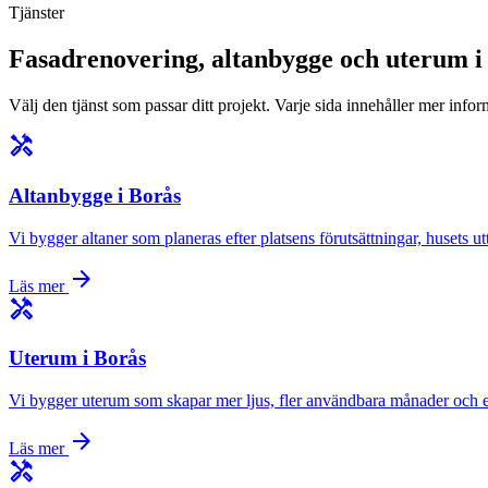
Tjänster
Fasadrenovering, altanbygge och uterum i
Välj den tjänst som passar ditt projekt. Varje sida innehåller mer info
handyman
Altanbygge i Borås
Vi bygger altaner som planeras efter platsens förutsättningar, husets 
arrow_forward
Läs mer
handyman
Uterum i Borås
Vi bygger uterum som skapar mer ljus, fler användbara månader och e
arrow_forward
Läs mer
handyman