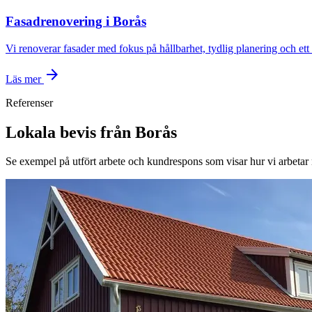
Fasadrenovering i Borås
Vi renoverar fasader med fokus på hållbarhet, tydlig planering och ett 
arrow_forward
Läs mer
Referenser
Lokala bevis från Borås
Se exempel på utfört arbete och kundrespons som visar hur vi arbetar 