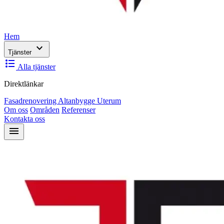
Hem
expand_more
Tjänster
format_list_bulleted
Alla tjänster
Direktlänkar
Fasadrenovering
Altanbygge
Uterum
Om oss
Områden
Referenser
Kontakta oss
menu