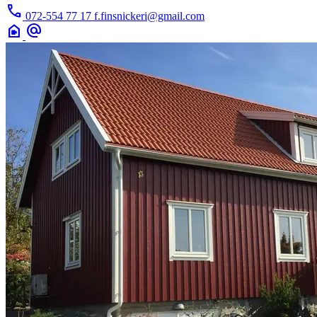
call
072-554 77 17
f.finsnickeri@gmail.com
camera_indoor
alternate_email