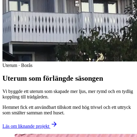
Uterum · Borås
Uterum som förlängde säsongen
Vi byggde ett uterum som skapade mer ljus, mer rymd och en tydlig
koppling till trädgården.
Hemmet fick ett användbart tillskott med hög trivsel och ett uttryck
som smälter samman med huset.
arrow_forward
Läs om liknande projekt