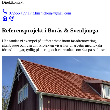
Direktkontakt
call
072-554 77 17
f.finsnickeri@gmail.com
camera_indoor
alternate_email
Referensprojekt i Borås & Svenljunga
Här samlar vi exempel på utfört arbete inom fasadrenovering,
altanbygge och uterum. Projekten visar hur vi arbetar med lokala
förutsättningar, tydlig planering och ett resultat som ska passa huset.