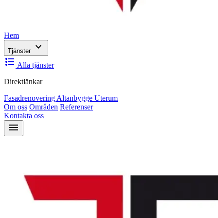
Hem
expand_more
Tjänster
format_list_bulleted
Alla tjänster
Direktlänkar
Fasadrenovering
Altanbygge
Uterum
Om oss
Områden
Referenser
Kontakta oss
menu