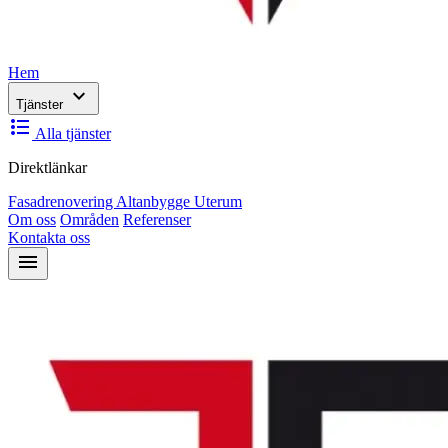
Hem
expand_more
Tjänster
format_list_bulleted
Alla tjänster
Direktlänkar
Fasadrenovering
Altanbygge
Uterum
Om oss
Områden
Referenser
Kontakta oss
menu