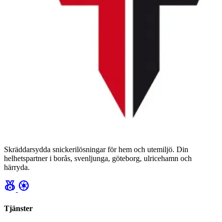
Skräddarsydda snickerilösningar för hem och utemiljö. Din
helhetspartner i borås, svenljunga, göteborg, ulricehamn och
härryda.
social_leaderboard
camera
Tjänster