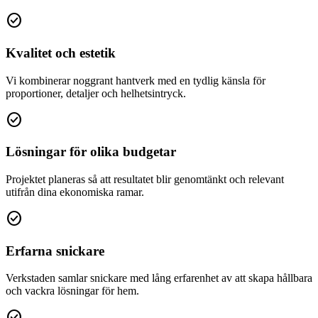
check_circle
Kvalitet och estetik
Vi kombinerar noggrant hantverk med en tydlig känsla för
proportioner, detaljer och helhetsintryck.
check_circle
Lösningar för olika budgetar
Projektet planeras så att resultatet blir genomtänkt och relevant
utifrån dina ekonomiska ramar.
check_circle
Erfarna snickare
Verkstaden samlar snickare med lång erfarenhet av att skapa hållbara
och vackra lösningar för hem.
check_circle