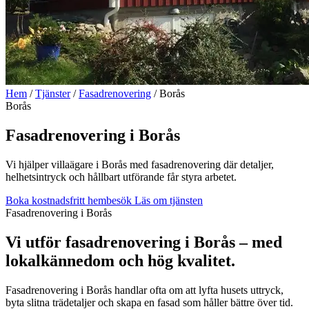
Hem
/
Tjänster
/
Fasadrenovering
/
Borås
Borås
Fasadrenovering i Borås
Vi hjälper villaägare i Borås med fasadrenovering där detaljer,
helhetsintryck och hållbart utförande får styra arbetet.
Boka kostnadsfritt hembesök
Läs om tjänsten
Fasadrenovering i Borås
Vi utför fasadrenovering i Borås – med
lokalkännedom och hög kvalitet.
Fasadrenovering i Borås handlar ofta om att lyfta husets uttryck,
byta slitna trädetaljer och skapa en fasad som håller bättre över tid.