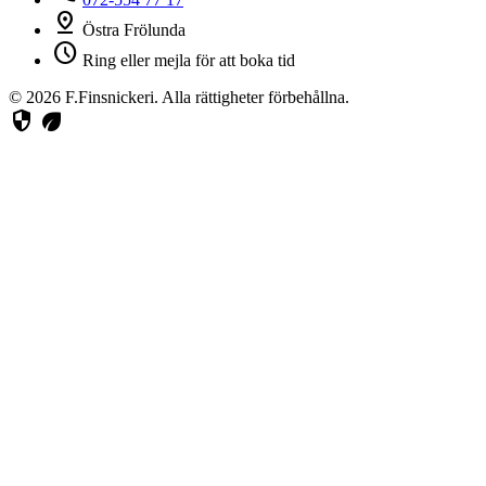
pin_drop
Östra Frölunda
schedule
Ring eller mejla för att boka tid
© 2026 F.Finsnickeri. Alla rättigheter förbehållna.
security
eco