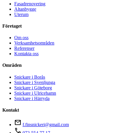
Fasadrenovering
Altanbygge
Uterum
Företaget
Om oss
Verksamhetsområden
Referenser
Kontakta oss
Områden
Snickare i Borås
Snickare i Svenljunga
Snickare i Göteborg
Snickare i Ulricehamn
Snickare i Härryda
Kontakt
mail
f.finsnickeri@gmail.com
phone
072-554 77 17