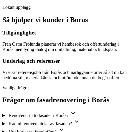
Lokalt upplägg
Så hjälper vi kunder i Borås
Tillgänglighet
Från Östra Frölunda planerar vi hembesök och offertunderlag i
Borås med tydlig dialog om omfattning, material och tidsplan.
Underlag och referenser
Vi visar referensjobb från Borås och närliggande orter så att du kan
bedöma stil, materialkänsla och utförande innan du begär offert.
Vanliga frågor
Frågor om fasadrenovering i Borås
expand_more
Renoverar ni träfasader i Borås?
expand_more
Kan ni renovera delar av fasaden?
expand_more
Hur börjar en fasadoffert?