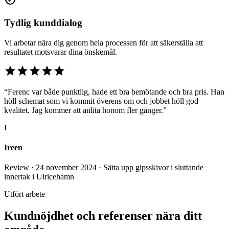
Tydlig kunddialog
Vi arbetar nära dig genom hela processen för att säkerställa att
resultatet motsvarar dina önskemål.
star
star
star
star
star
“Ferenc var både punktlig, hade ett bra bemötande och bra pris. Han
höll schemat som vi kommit överens om och jobbet höll god
kvalitet. Jag kommer att anlita honom fler gånger.”
I
Ireen
Review · 24 november 2024 · Sätta upp gipsskivor i sluttande
innertak i Ulricehamn
Utfört arbete
Kundnöjdhet och referenser nära ditt