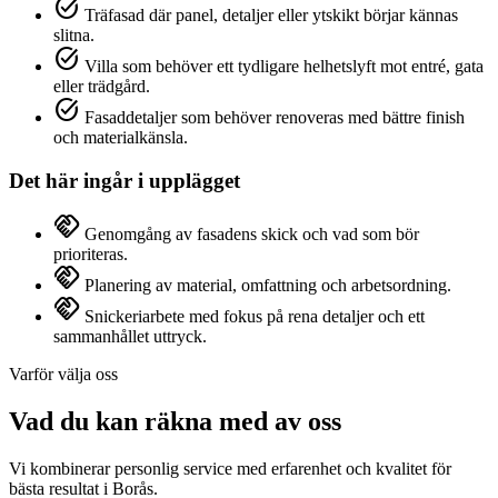
task_alt
Träfasad där panel, detaljer eller ytskikt börjar kännas
slitna.
task_alt
Villa som behöver ett tydligare helhetslyft mot entré, gata
eller trädgård.
task_alt
Fasaddetaljer som behöver renoveras med bättre finish
och materialkänsla.
Det här ingår i upplägget
handshake
Genomgång av fasadens skick och vad som bör
prioriteras.
handshake
Planering av material, omfattning och arbetsordning.
handshake
Snickeriarbete med fokus på rena detaljer och ett
sammanhållet uttryck.
Varför välja oss
Vad du kan räkna med av oss
Vi kombinerar personlig service med erfarenhet och kvalitet för
bästa resultat i Borås.