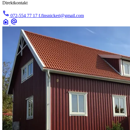
Direktkontakt
call
072-554 77 17
f.finsnickeri@gmail.com
camera_indoor
alternate_email