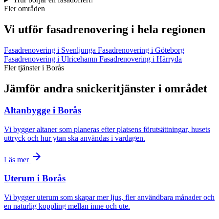
Fler områden
Vi utför fasadrenovering i hela regionen
Fasadrenovering i Svenljunga
Fasadrenovering i Göteborg
Fasadrenovering i Ulricehamn
Fasadrenovering i Härryda
Fler tjänster i Borås
Jämför andra snickeritjänster i området
Altanbygge i Borås
Vi bygger altaner som planeras efter platsens förutsättningar, husets
uttryck och hur ytan ska användas i vardagen.
arrow_forward
Läs mer
Uterum i Borås
Vi bygger uterum som skapar mer ljus, fler användbara månader och
en naturlig koppling mellan inne och ute.