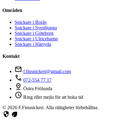
Områden
Snickare i Borås
Snickare i Svenljunga
Snickare i Göteborg
Snickare i Ulricehamn
Snickare i Härryda
Kontakt
mail
f.finsnickeri@gmail.com
phone
072-554 77 17
pin_drop
Östra Frölunda
schedule
Ring eller mejla för att boka tid
© 2026 F.Finsnickeri. Alla rättigheter förbehållna.
security
eco