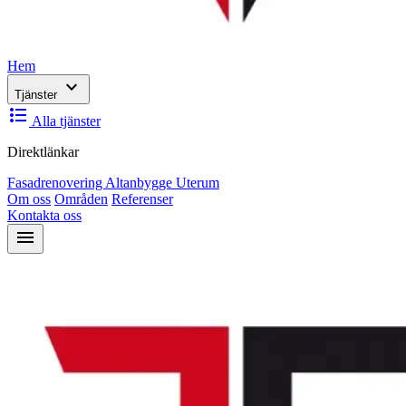
Hem
expand_more
Tjänster
format_list_bulleted
Alla tjänster
Direktlänkar
Fasadrenovering
Altanbygge
Uterum
Om oss
Områden
Referenser
Kontakta oss
menu