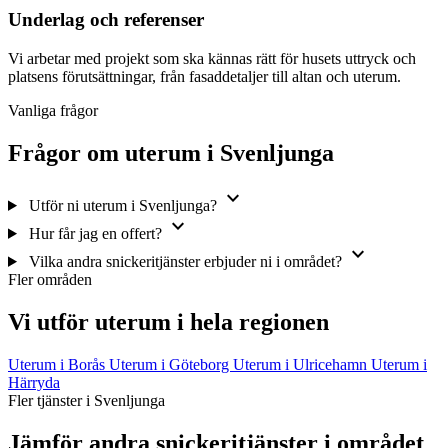
Underlag och referenser
Vi arbetar med projekt som ska kännas rätt för husets uttryck och
platsens förutsättningar, från fasaddetaljer till altan och uterum.
Vanliga frågor
Frågor om uterum i Svenljunga
expand_more
Utför ni uterum i Svenljunga?
expand_more
Hur får jag en offert?
expand_more
Vilka andra snickeritjänster erbjuder ni i området?
Fler områden
Vi utför uterum i hela regionen
Uterum i Borås
Uterum i Göteborg
Uterum i Ulricehamn
Uterum i
Härryda
Fler tjänster i Svenljunga
Jämför andra snickeritjänster i området