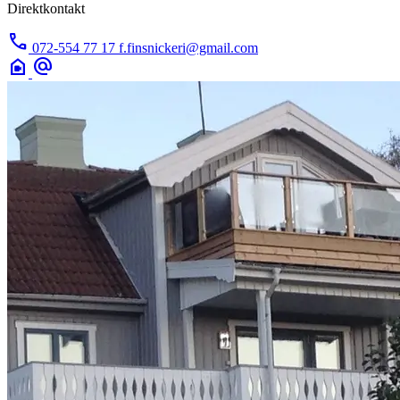
Direktkontakt
call
072-554 77 17
f.finsnickeri@gmail.com
camera_indoor
alternate_email