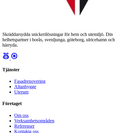
Skräddarsydda snickerilösningar för hem och utemiljö. Din
helhetspartner i borås, svenljunga, göteborg, ulricehamn och
härryda.
social_leaderboard
camera
Tjänster
Fasadrenovering
Altanbygge
Uterum
Företaget
Om oss
Verksamhetsområden
Referenser
Kontakta oss