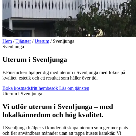
Hem
/
Tjänster
/
Uterum
/
Svenljunga
Svenljunga
Uterum i Svenljunga
F.Finsnickeri hjälper dig med uterum i Svenljunga med fokus på
kvalitet, estetik och ett resultat som håller över tid.
Boka kostnadsfritt hembesök
Läs om tjänsten
Uterum i Svenljunga
Vi utför uterum i Svenljunga – med
lokalkännedom och hög kvalitet.
I Svenljunga hjälper vi kunder att skapa uterum som ger mer plats
och fler användbara månader utan att tappa husets karaktär. Vi