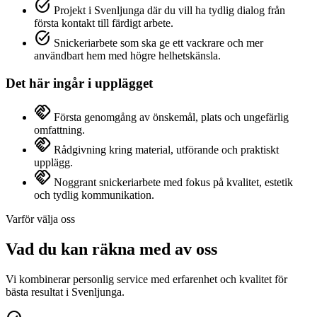
task_alt
Projekt i Svenljunga där du vill ha tydlig dialog från
första kontakt till färdigt arbete.
task_alt
Snickeriarbete som ska ge ett vackrare och mer
användbart hem med högre helhetskänsla.
Det här ingår i upplägget
handshake
Första genomgång av önskemål, plats och ungefärlig
omfattning.
handshake
Rådgivning kring material, utförande och praktiskt
upplägg.
handshake
Noggrant snickeriarbete med fokus på kvalitet, estetik
och tydlig kommunikation.
Varför välja oss
Vad du kan räkna med av oss
Vi kombinerar personlig service med erfarenhet och kvalitet för
bästa resultat i Svenljunga.