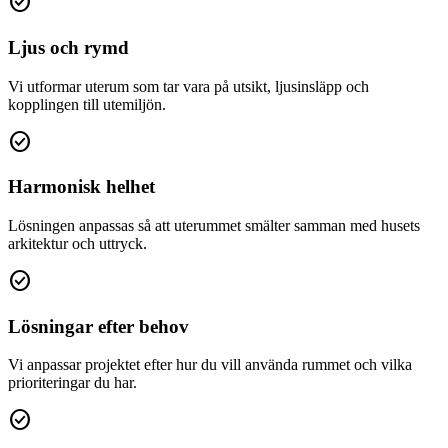
check_circle
Ljus och rymd
Vi utformar uterum som tar vara på utsikt, ljusinsläpp och
kopplingen till utemiljön.
check_circle
Harmonisk helhet
Lösningen anpassas så att uterummet smälter samman med husets
arkitektur och uttryck.
check_circle
Lösningar efter behov
Vi anpassar projektet efter hur du vill använda rummet och vilka
prioriteringar du har.
check_circle