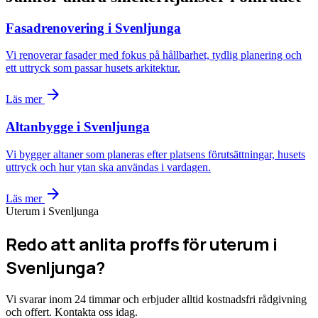
Fasadrenovering i Svenljunga
Vi renoverar fasader med fokus på hållbarhet, tydlig planering och
ett uttryck som passar husets arkitektur.
arrow_forward
Läs mer
Altanbygge i Svenljunga
Vi bygger altaner som planeras efter platsens förutsättningar, husets
uttryck och hur ytan ska användas i vardagen.
arrow_forward
Läs mer
Uterum i Svenljunga
Redo att anlita proffs för uterum i
Svenljunga?
Vi svarar inom 24 timmar och erbjuder alltid kostnadsfri rådgivning
och offert. Kontakta oss idag.