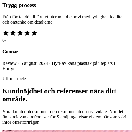
Trygg process
Från första idé till färdigt uterum arbetar vi med tydlighet, kvalitet
och omtanke om detaljerna.
star
star
star
star
star
G
Gunnar
Review · 5 augusti 2024 · Byte av kanalplasttak på uteplats i
Härryda
Utfört arbete
Kundnöjdhet och referenser nära ditt
område.
Våra kunder återkommer och rekommenderar oss vidare. När det
finns relevanta referenser för Svenljunga visar vi dem här som stöd
inför offertförfrågan.