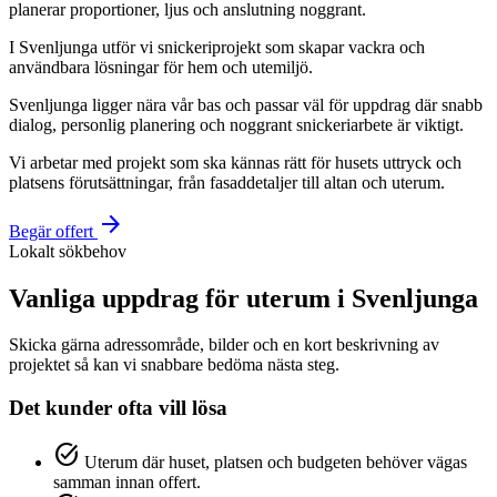
planerar proportioner, ljus och anslutning noggrant.
I Svenljunga utför vi snickeriprojekt som skapar vackra och
användbara lösningar för hem och utemiljö.
Svenljunga ligger nära vår bas och passar väl för uppdrag där snabb
dialog, personlig planering och noggrant snickeriarbete är viktigt.
Vi arbetar med projekt som ska kännas rätt för husets uttryck och
platsens förutsättningar, från fasaddetaljer till altan och uterum.
arrow_forward
Begär offert
Lokalt sökbehov
Vanliga uppdrag för uterum i Svenljunga
Skicka gärna adressområde, bilder och en kort beskrivning av
projektet så kan vi snabbare bedöma nästa steg.
Det kunder ofta vill lösa
task_alt
Uterum där huset, platsen och budgeten behöver vägas
samman innan offert.