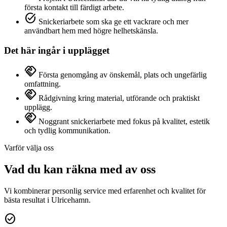
första kontakt till färdigt arbete.
task_alt
Snickeriarbete som ska ge ett vackrare och mer
användbart hem med högre helhetskänsla.
Det här ingår i upplägget
handshake
Första genomgång av önskemål, plats och ungefärlig
omfattning.
handshake
Rådgivning kring material, utförande och praktiskt
upplägg.
handshake
Noggrant snickeriarbete med fokus på kvalitet, estetik
och tydlig kommunikation.
Varför välja oss
Vad du kan räkna med av oss
Vi kombinerar personlig service med erfarenhet och kvalitet för
bästa resultat i Ulricehamn.
check_circle