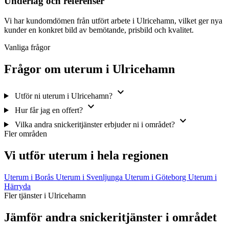
Underlag och referenser
Vi har kundomdömen från utfört arbete i Ulricehamn, vilket ger nya
kunder en konkret bild av bemötande, prisbild och kvalitet.
Vanliga frågor
Frågor om uterum i Ulricehamn
expand_more
Utför ni uterum i Ulricehamn?
expand_more
Hur får jag en offert?
expand_more
Vilka andra snickeritjänster erbjuder ni i området?
Fler områden
Vi utför uterum i hela regionen
Uterum i Borås
Uterum i Svenljunga
Uterum i Göteborg
Uterum i
Härryda
Fler tjänster i Ulricehamn
Jämför andra snickeritjänster i området