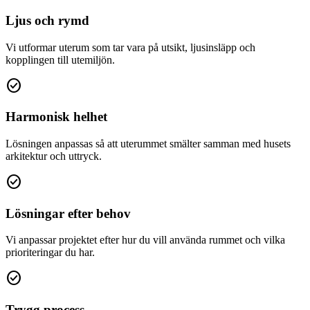
Ljus och rymd
Vi utformar uterum som tar vara på utsikt, ljusinsläpp och
kopplingen till utemiljön.
check_circle
Harmonisk helhet
Lösningen anpassas så att uterummet smälter samman med husets
arkitektur och uttryck.
check_circle
Lösningar efter behov
Vi anpassar projektet efter hur du vill använda rummet och vilka
prioriteringar du har.
check_circle
Trygg process