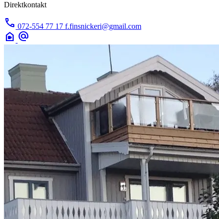
Direktkontakt
call
072-554 77 17
f.finsnickeri@gmail.com
camera_indoor
alternate_email