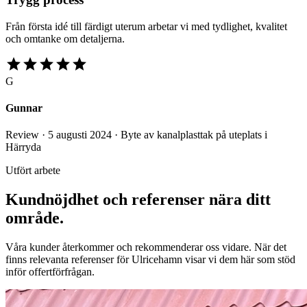
Från första idé till färdigt uterum arbetar vi med tydlighet, kvalitet
och omtanke om detaljerna.
star
star
star
star
star
G
Gunnar
Review · 5 augusti 2024 · Byte av kanalplasttak på uteplats i
Härryda
Utfört arbete
Kundnöjdhet och referenser nära ditt
område.
Våra kunder återkommer och rekommenderar oss vidare. När det
finns relevanta referenser för Ulricehamn visar vi dem här som stöd
inför offertförfrågan.