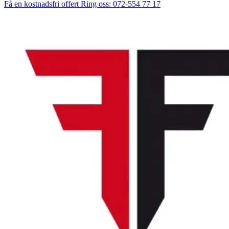
Få en kostnadsfri offert
Ring oss: 072-554 77 17