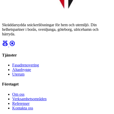
Skräddarsydda snickerilösningar för hem och utemiljö. Din
helhetspartner i borås, svenljunga, göteborg, ulricehamn och
härryda.
social_leaderboard
camera
Tjänster
Fasadrenovering
Altanbygge
Uterum
Företaget
Om oss
Verksamhetsområden
Referenser
Kontakta oss