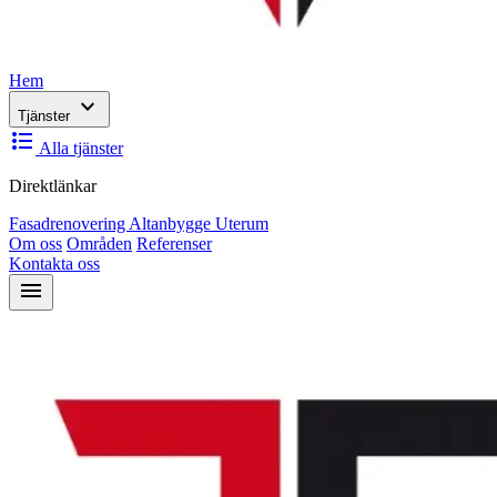
Hem
expand_more
Tjänster
format_list_bulleted
Alla tjänster
Direktlänkar
Fasadrenovering
Altanbygge
Uterum
Om oss
Områden
Referenser
Kontakta oss
menu