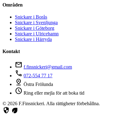
Områden
Snickare i Borås
Snickare i Svenljunga
Snickare i Göteborg
Snickare i Ulricehamn
Snickare i Härryda
Kontakt
mail
f.finsnickeri@gmail.com
phone
072-554 77 17
pin_drop
Östra Frölunda
schedule
Ring eller mejla för att boka tid
© 2026 F.Finsnickeri. Alla rättigheter förbehållna.
security
eco