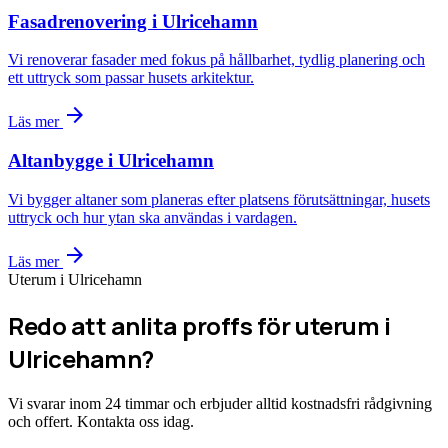
Fasadrenovering i Ulricehamn
Vi renoverar fasader med fokus på hållbarhet, tydlig planering och
ett uttryck som passar husets arkitektur.
arrow_forward
Läs mer
Altanbygge i Ulricehamn
Vi bygger altaner som planeras efter platsens förutsättningar, husets
uttryck och hur ytan ska användas i vardagen.
arrow_forward
Läs mer
Uterum i Ulricehamn
Redo att anlita proffs för uterum i
Ulricehamn?
Vi svarar inom 24 timmar och erbjuder alltid kostnadsfri rådgivning
och offert. Kontakta oss idag.