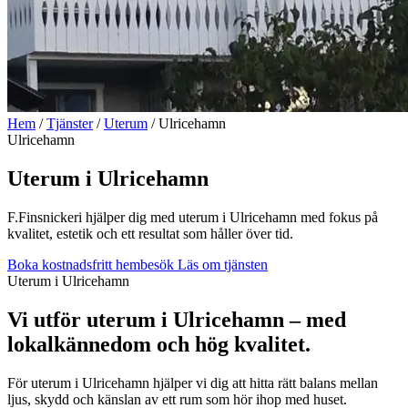
Hem
/
Tjänster
/
Uterum
/
Ulricehamn
Ulricehamn
Uterum i Ulricehamn
F.Finsnickeri hjälper dig med uterum i Ulricehamn med fokus på
kvalitet, estetik och ett resultat som håller över tid.
Boka kostnadsfritt hembesök
Läs om tjänsten
Uterum i Ulricehamn
Vi utför uterum i Ulricehamn – med
lokalkännedom och hög kvalitet.
För uterum i Ulricehamn hjälper vi dig att hitta rätt balans mellan
ljus, skydd och känslan av ett rum som hör ihop med huset.