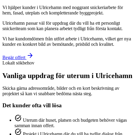
Vi hjälper kunder i Ulricehamn med noggrant snickeriarbete för
hem, fasad, uteplats och kompletterande byggprojekt.
Ulricehamn passar väl för uppdrag där du vill ha ett personligt
snickeriteam som kan planera arbetet tydligt från första kontakt.
Vi har kundomdömen från utfört arbete i Ulricehamn, vilket ger nya
kunder en konkret bild av bemötande, prisbild och kvalitet.
arrow_forward
Begär offert
Lokalt sökbehov
Vanliga uppdrag för uterum i Ulricehamn
Skicka gärna adressområde, bilder och en kort beskrivning av
projektet så kan vi snabbare bedöma nästa steg.
Det kunder ofta vill lösa
task_alt
Uterum där huset, platsen och budgeten behöver vägas
samman innan offert.
task_alt
Projekt i Ulricehamn där du vill ha tydlig dialog från