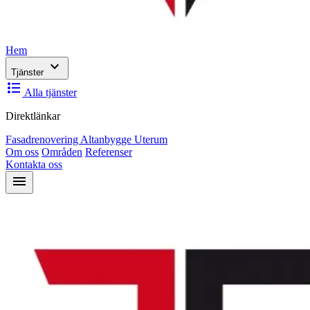
Hem
expand_more
Tjänster
format_list_bulleted
Alla tjänster
Direktlänkar
Fasadrenovering
Altanbygge
Uterum
Om oss
Områden
Referenser
Kontakta oss
menu