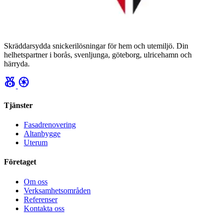
Skräddarsydda snickerilösningar för hem och utemiljö. Din
helhetspartner i borås, svenljunga, göteborg, ulricehamn och
härryda.
social_leaderboard
camera
Tjänster
Fasadrenovering
Altanbygge
Uterum
Företaget
Om oss
Verksamhetsområden
Referenser
Kontakta oss