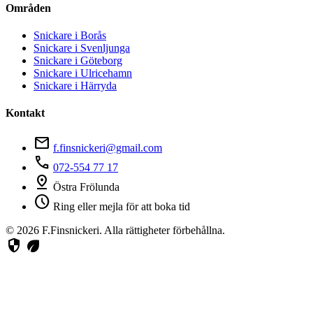
Områden
Snickare i Borås
Snickare i Svenljunga
Snickare i Göteborg
Snickare i Ulricehamn
Snickare i Härryda
Kontakt
mail
f.finsnickeri@gmail.com
phone
072-554 77 17
pin_drop
Östra Frölunda
schedule
Ring eller mejla för att boka tid
© 2026 F.Finsnickeri. Alla rättigheter förbehållna.
security
eco