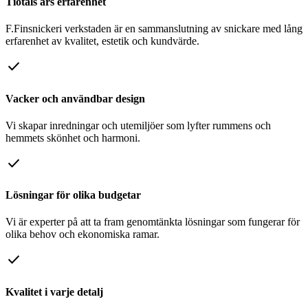
Tiotals års erfarenhet
F.Finsnickeri verkstaden är en sammanslutning av snickare med lång
erfarenhet av kvalitet, estetik och kundvärde.
check
Vacker och användbar design
Vi skapar inredningar och utemiljöer som lyfter rummens och
hemmets skönhet och harmoni.
check
Lösningar för olika budgetar
Vi är experter på att ta fram genomtänkta lösningar som fungerar för
olika behov och ekonomiska ramar.
check
Kvalitet i varje detalj