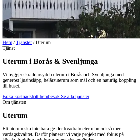
Hem
/
Tjänster
/
Uterum
Tjänst
Uterum i Borås & Svenljunga
Vi bygger skräddarsydda uterum i Borås och Svenljunga med
generöst ljusinsläpp, helårsuterum som mål och en naturlig koppling
till huset.
Boka kostnadsfritt hembesök
Se alla tjänster
Om tjänsten
Uterum
Ett uterum ska inte bara ge fler kvadratmeter utan också mer
vardagskvalitet. Därför planerar vi varje projekt med fokus på
känsla, funktion och hur rummet ska användas.