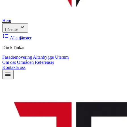
Hem
expand_more
Tjänster
format_list_bulleted
Alla tjänster
Direktlänkar
Fasadrenovering
Altanbygge
Uterum
Om oss
Områden
Referenser
Kontakta oss
menu