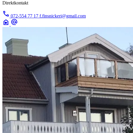
Direktkontakt
call
072-554 77 17
f.finsnickeri@gmail.com
camera_indoor
alternate_email