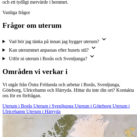
och ett tydligt mervärde i hemmet.
Vanliga frågor
Frågor om uterum
expand_more
Vad bör jag tänka på innan jag bygger uterum?
expand_more
Kan uterummet anpassas efter husets stil?
expand_more
Utför ni uterum i Borås och Svenljunga?
Områden vi verkar i
Vi utgår från Östra Frölunda och arbetar i Borås, Svenljunga,
Göteborg, Ulricehamn och Härryda. Hittar du inte din ort? Kontakta
oss för en förfrågan.
Uterum i Borås
Uterum i Svenljunga
Uterum i Göteborg
Uterum i
Ulricehamn
Uterum i Härryda