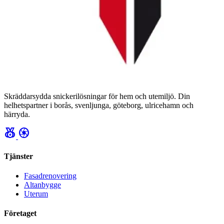
Skräddarsydda snickerilösningar för hem och utemiljö. Din
helhetspartner i borås, svenljunga, göteborg, ulricehamn och
härryda.
social_leaderboard
camera
Tjänster
Fasadrenovering
Altanbygge
Uterum
Företaget