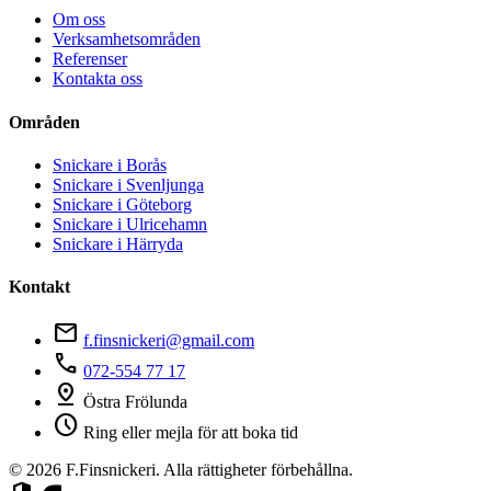
Om oss
Verksamhetsområden
Referenser
Kontakta oss
Områden
Snickare i Borås
Snickare i Svenljunga
Snickare i Göteborg
Snickare i Ulricehamn
Snickare i Härryda
Kontakt
mail
f.finsnickeri@gmail.com
phone
072-554 77 17
pin_drop
Östra Frölunda
schedule
Ring eller mejla för att boka tid
© 2026 F.Finsnickeri. Alla rättigheter förbehållna.