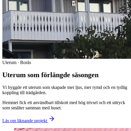
Uterum · Borås
Uterum som förlängde säsongen
Vi byggde ett uterum som skapade mer ljus, mer rymd och en tydlig
koppling till trädgården.
Hemmet fick ett användbart tillskott med hög trivsel och ett uttryck
som smälter samman med huset.
arrow_forward
Läs om liknande projekt