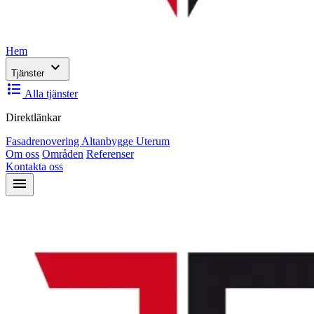
Hem
expand_more
Tjänster
format_list_bulleted
Alla tjänster
Direktlänkar
Fasadrenovering
Altanbygge
Uterum
Om oss
Områden
Referenser
Kontakta oss
menu