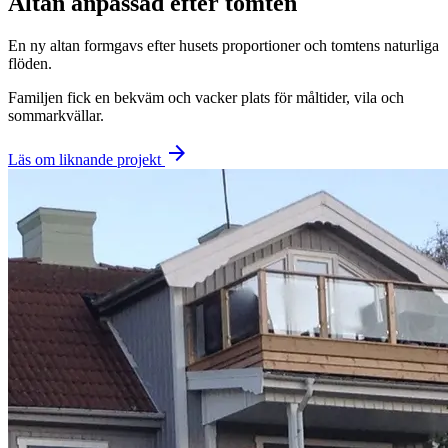
Altan anpassad efter tomten
En ny altan formgavs efter husets proportioner och tomtens naturliga
flöden.
Familjen fick en bekväm och vacker plats för måltider, vila och
sommarkvällar.
arrow_forward
Läs om liknande projekt