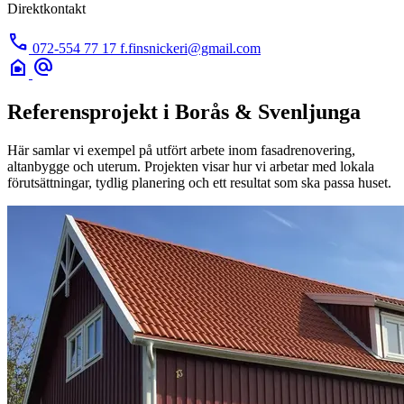
Direktkontakt
call
072-554 77 17
f.finsnickeri@gmail.com
camera_indoor
alternate_email
Referensprojekt i Borås & Svenljunga
Här samlar vi exempel på utfört arbete inom fasadrenovering,
altanbygge och uterum. Projekten visar hur vi arbetar med lokala
förutsättningar, tydlig planering och ett resultat som ska passa huset.