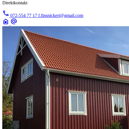
Direktkontakt
call
072-554 77 17
f.finsnickeri@gmail.com
camera_indoor
alternate_email