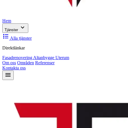
Hem
expand_more
Tjänster
format_list_bulleted
Alla tjänster
Direktlänkar
Fasadrenovering
Altanbygge
Uterum
Om oss
Områden
Referenser
Kontakta oss
menu