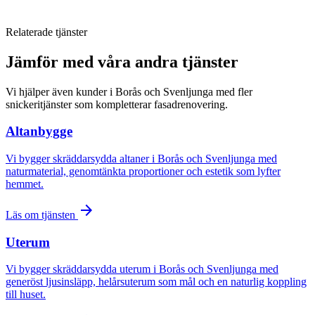
Relaterade tjänster
Jämför med våra andra tjänster
Vi hjälper även kunder i Borås och Svenljunga med fler
snickeritjänster som kompletterar fasadrenovering.
Altanbygge
Vi bygger skräddarsydda altaner i Borås och Svenljunga med
naturmaterial, genomtänkta proportioner och estetik som lyfter
hemmet.
arrow_forward
Läs om tjänsten
Uterum
Vi bygger skräddarsydda uterum i Borås och Svenljunga med
generöst ljusinsläpp, helårsuterum som mål och en naturlig koppling
till huset.