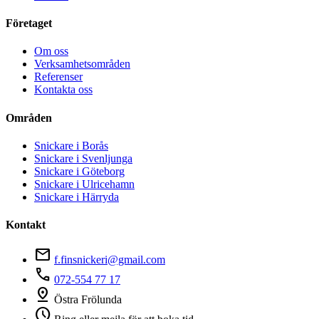
Företaget
Om oss
Verksamhetsområden
Referenser
Kontakta oss
Områden
Snickare i Borås
Snickare i Svenljunga
Snickare i Göteborg
Snickare i Ulricehamn
Snickare i Härryda
Kontakt
mail
f.finsnickeri@gmail.com
phone
072-554 77 17
pin_drop
Östra Frölunda
schedule