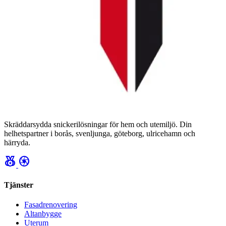
Skräddarsydda snickerilösningar för hem och utemiljö. Din
helhetspartner i borås, svenljunga, göteborg, ulricehamn och
härryda.
social_leaderboard
camera
Tjänster
Fasadrenovering
Altanbygge
Uterum