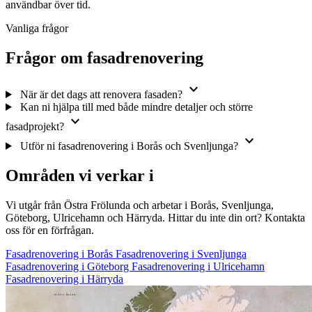
användbar över tid.
Vanliga frågor
Frågor om fasadrenovering
expand_more
När är det dags att renovera fasaden?
Kan ni hjälpa till med både mindre detaljer och större
expand_more
fasadprojekt?
expand_more
Utför ni fasadrenovering i Borås och Svenljunga?
Områden vi verkar i
Vi utgår från Östra Frölunda och arbetar i Borås, Svenljunga,
Göteborg, Ulricehamn och Härryda. Hittar du inte din ort? Kontakta
oss för en förfrågan.
Fasadrenovering i Borås
Fasadrenovering i Svenljunga
Fasadrenovering i Göteborg
Fasadrenovering i Ulricehamn
Fasadrenovering i Härryda