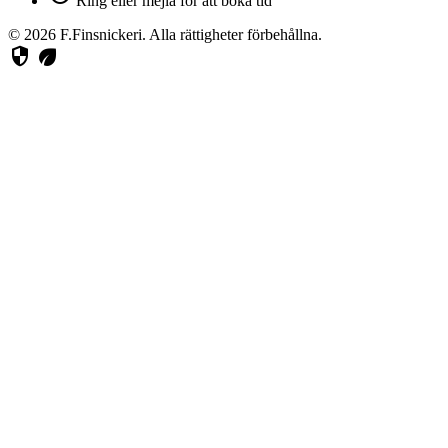
Ring eller mejla för att boka tid
© 2026 F.Finsnickeri. Alla rättigheter förbehållna.
security
eco