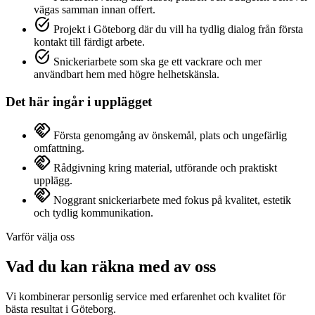
vägas samman innan offert.
task_alt
Projekt i Göteborg där du vill ha tydlig dialog från första
kontakt till färdigt arbete.
task_alt
Snickeriarbete som ska ge ett vackrare och mer
användbart hem med högre helhetskänsla.
Det här ingår i upplägget
handshake
Första genomgång av önskemål, plats och ungefärlig
omfattning.
handshake
Rådgivning kring material, utförande och praktiskt
upplägg.
handshake
Noggrant snickeriarbete med fokus på kvalitet, estetik
och tydlig kommunikation.
Varför välja oss
Vad du kan räkna med av oss
Vi kombinerar personlig service med erfarenhet och kvalitet för
bästa resultat i Göteborg.