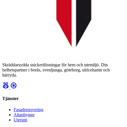
Skräddarsydda snickerilösningar för hem och utemiljö. Din
helhetspartner i borås, svenljunga, göteborg, ulricehamn och
härryda.
social_leaderboard
camera
Tjänster
Fasadrenovering
Altanbygge
Uterum