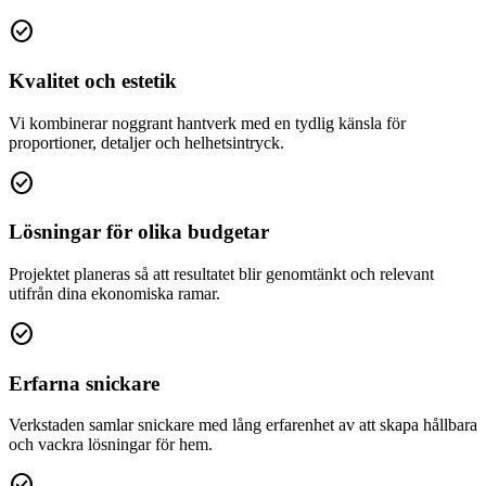
check_circle
Kvalitet och estetik
Vi kombinerar noggrant hantverk med en tydlig känsla för
proportioner, detaljer och helhetsintryck.
check_circle
Lösningar för olika budgetar
Projektet planeras så att resultatet blir genomtänkt och relevant
utifrån dina ekonomiska ramar.
check_circle
Erfarna snickare
Verkstaden samlar snickare med lång erfarenhet av att skapa hållbara
och vackra lösningar för hem.
check_circle