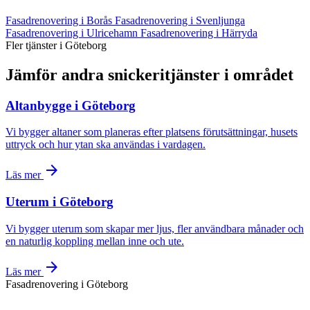
Fasadrenovering i Borås
Fasadrenovering i Svenljunga
Fasadrenovering i Ulricehamn
Fasadrenovering i Härryda
Fler tjänster i Göteborg
Jämför andra snickeritjänster i området
Altanbygge i Göteborg
Vi bygger altaner som planeras efter platsens förutsättningar, husets
uttryck och hur ytan ska användas i vardagen.
arrow_forward
Läs mer
Uterum i Göteborg
Vi bygger uterum som skapar mer ljus, fler användbara månader och
en naturlig koppling mellan inne och ute.
arrow_forward
Läs mer
Fasadrenovering i Göteborg