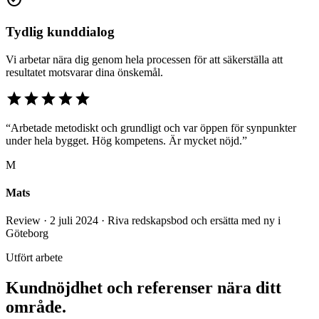
Tydlig kunddialog
Vi arbetar nära dig genom hela processen för att säkerställa att
resultatet motsvarar dina önskemål.
star
star
star
star
star
“Arbetade metodiskt och grundligt och var öppen för synpunkter
under hela bygget. Hög kompetens. Är mycket nöjd.”
M
Mats
Review · 2 juli 2024 · Riva redskapsbod och ersätta med ny i
Göteborg
Utfört arbete
Kundnöjdhet och referenser nära ditt
område.