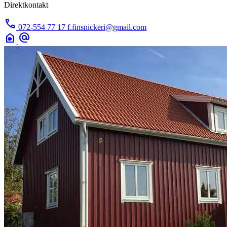
Direktkontakt
call
072-554 77 17
f.finsnickeri@gmail.com
camera_indoor
alternate_email