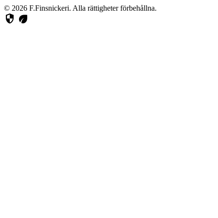
© 2026 F.Finsnickeri. Alla rättigheter förbehållna.
security
eco