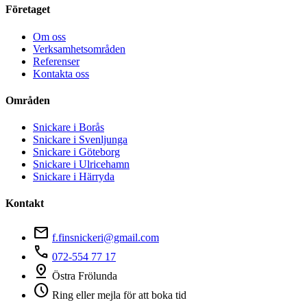
Företaget
Om oss
Verksamhetsområden
Referenser
Kontakta oss
Områden
Snickare i Borås
Snickare i Svenljunga
Snickare i Göteborg
Snickare i Ulricehamn
Snickare i Härryda
Kontakt
mail
f.finsnickeri@gmail.com
phone
072-554 77 17
pin_drop
Östra Frölunda
schedule
Ring eller mejla för att boka tid