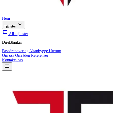
Hem
expand_more
Tjänster
format_list_bulleted
Alla tjänster
Direktlänkar
Fasadrenovering
Altanbygge
Uterum
Om oss
Områden
Referenser
Kontakta oss
menu