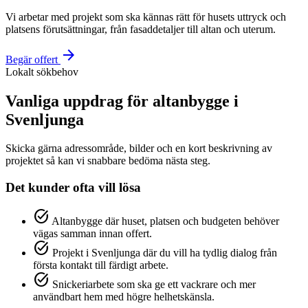
Vi arbetar med projekt som ska kännas rätt för husets uttryck och
platsens förutsättningar, från fasaddetaljer till altan och uterum.
arrow_forward
Begär offert
Lokalt sökbehov
Vanliga uppdrag för altanbygge i
Svenljunga
Skicka gärna adressområde, bilder och en kort beskrivning av
projektet så kan vi snabbare bedöma nästa steg.
Det kunder ofta vill lösa
task_alt
Altanbygge där huset, platsen och budgeten behöver
vägas samman innan offert.
task_alt
Projekt i Svenljunga där du vill ha tydlig dialog från
första kontakt till färdigt arbete.
task_alt
Snickeriarbete som ska ge ett vackrare och mer
användbart hem med högre helhetskänsla.