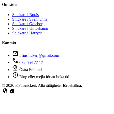
Områden
Snickare i Borås
Snickare i Svenljunga
Snickare i Göteborg
Snickare i Ulricehamn
Snickare i Härryda
Kontakt
mail
f.finsnickeri@gmail.com
phone
072-554 77 17
pin_drop
Östra Frölunda
schedule
Ring eller mejla för att boka tid
© 2026 F.Finsnickeri. Alla rättigheter förbehållna.
security
eco