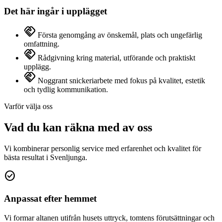
Det här ingår i upplägget
handshake
Första genomgång av önskemål, plats och ungefärlig
omfattning.
handshake
Rådgivning kring material, utförande och praktiskt
upplägg.
handshake
Noggrant snickeriarbete med fokus på kvalitet, estetik
och tydlig kommunikation.
Varför välja oss
Vad du kan räkna med av oss
Vi kombinerar personlig service med erfarenhet och kvalitet för
bästa resultat i Svenljunga.
check_circle
Anpassat efter hemmet
Vi formar altanen utifrån husets uttryck, tomtens förutsättningar och