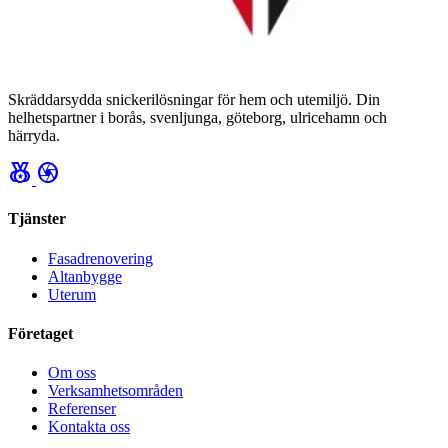
Skräddarsydda snickerilösningar för hem och utemiljö. Din
helhetspartner i borås, svenljunga, göteborg, ulricehamn och
härryda.
social_leaderboard
camera
Tjänster
Fasadrenovering
Altanbygge
Uterum
Företaget
Om oss
Verksamhetsområden
Referenser
Kontakta oss