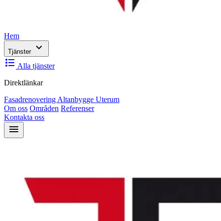
Hem
expand_more
Tjänster
format_list_bulleted
Alla tjänster
Direktlänkar
Fasadrenovering
Altanbygge
Uterum
Om oss
Områden
Referenser
Kontakta oss
menu