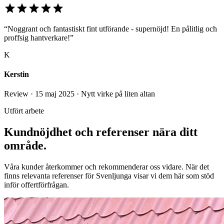
star
star
star
star
star
“Noggrant och fantastiskt fint utförande - supernöjd! En pålitlig och
proffsig hantverkare!”
K
Kerstin
Review · 15 maj 2025 · Nytt virke på liten altan
Utfört arbete
Kundnöjdhet och referenser nära ditt
område.
Våra kunder återkommer och rekommenderar oss vidare. När det
finns relevanta referenser för Svenljunga visar vi dem här som stöd
inför offertförfrågan.