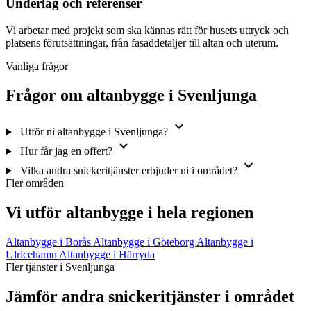
Underlag och referenser
Vi arbetar med projekt som ska kännas rätt för husets uttryck och
platsens förutsättningar, från fasaddetaljer till altan och uterum.
Vanliga frågor
Frågor om altanbygge i Svenljunga
expand_more
Utför ni altanbygge i Svenljunga?
expand_more
Hur får jag en offert?
expand_more
Vilka andra snickeritjänster erbjuder ni i området?
Fler områden
Vi utför altanbygge i hela regionen
Altanbygge i Borås
Altanbygge i Göteborg
Altanbygge i
Ulricehamn
Altanbygge i Härryda
Fler tjänster i Svenljunga
Jämför andra snickeritjänster i området