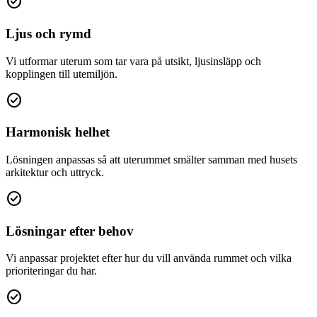
check_circle
Ljus och rymd
Vi utformar uterum som tar vara på utsikt, ljusinsläpp och
kopplingen till utemiljön.
check_circle
Harmonisk helhet
Lösningen anpassas så att uterummet smälter samman med husets
arkitektur och uttryck.
check_circle
Lösningar efter behov
Vi anpassar projektet efter hur du vill använda rummet och vilka
prioriteringar du har.
check_circle