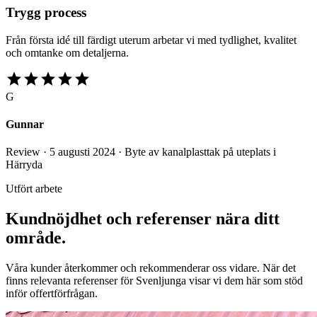
Trygg process
Från första idé till färdigt uterum arbetar vi med tydlighet, kvalitet
och omtanke om detaljerna.
star
star
star
star
star
G
Gunnar
Review · 5 augusti 2024 · Byte av kanalplasttak på uteplats i
Härryda
Utfört arbete
Kundnöjdhet och referenser nära ditt
område.
Våra kunder återkommer och rekommenderar oss vidare. När det
finns relevanta referenser för Svenljunga visar vi dem här som stöd
inför offertförfrågan.