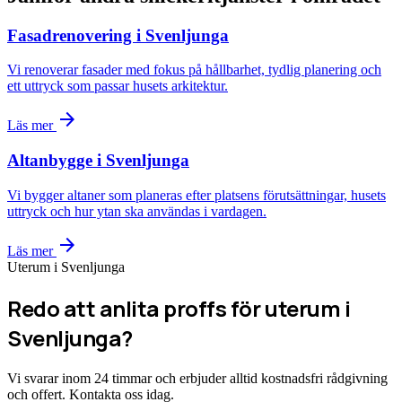
Fasadrenovering i Svenljunga
Vi renoverar fasader med fokus på hållbarhet, tydlig planering och
ett uttryck som passar husets arkitektur.
arrow_forward
Läs mer
Altanbygge i Svenljunga
Vi bygger altaner som planeras efter platsens förutsättningar, husets
uttryck och hur ytan ska användas i vardagen.
arrow_forward
Läs mer
Uterum i Svenljunga
Redo att anlita proffs för uterum i
Svenljunga?
Vi svarar inom 24 timmar och erbjuder alltid kostnadsfri rådgivning
och offert. Kontakta oss idag.