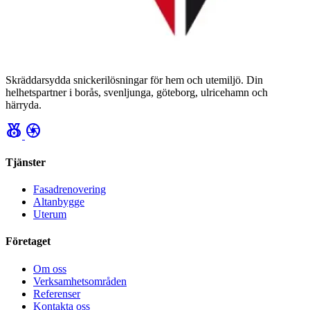
Skräddarsydda snickerilösningar för hem och utemiljö. Din
helhetspartner i borås, svenljunga, göteborg, ulricehamn och
härryda.
social_leaderboard
camera
Tjänster
Fasadrenovering
Altanbygge
Uterum
Företaget
Om oss
Verksamhetsområden
Referenser
Kontakta oss