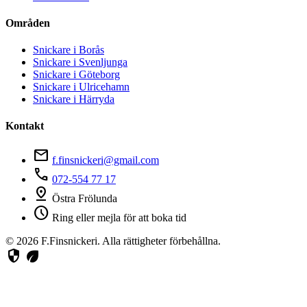
Områden
Snickare i Borås
Snickare i Svenljunga
Snickare i Göteborg
Snickare i Ulricehamn
Snickare i Härryda
Kontakt
mail
f.finsnickeri@gmail.com
phone
072-554 77 17
pin_drop
Östra Frölunda
schedule
Ring eller mejla för att boka tid
© 2026 F.Finsnickeri. Alla rättigheter förbehållna.
security
eco