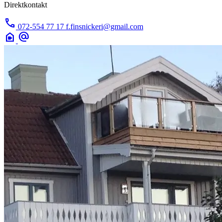
Direktkontakt
call
072-554 77 17
f.finsnickeri@gmail.com
camera_indoor
alternate_email