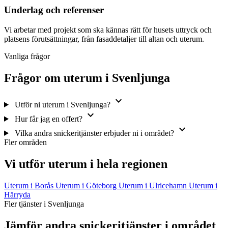
Underlag och referenser
Vi arbetar med projekt som ska kännas rätt för husets uttryck och
platsens förutsättningar, från fasaddetaljer till altan och uterum.
Vanliga frågor
Frågor om uterum i Svenljunga
expand_more
Utför ni uterum i Svenljunga?
expand_more
Hur får jag en offert?
expand_more
Vilka andra snickeritjänster erbjuder ni i området?
Fler områden
Vi utför uterum i hela regionen
Uterum i Borås
Uterum i Göteborg
Uterum i Ulricehamn
Uterum i
Härryda
Fler tjänster i Svenljunga
Jämför andra snickeritjänster i området