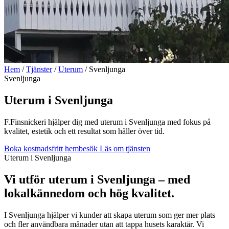
Hem
/
Tjänster
/
Uterum
/
Svenljunga
Svenljunga
Uterum i Svenljunga
F.Finsnickeri hjälper dig med uterum i Svenljunga med fokus på
kvalitet, estetik och ett resultat som håller över tid.
Boka kostnadsfritt hembesök
Läs om tjänsten
Uterum i Svenljunga
Vi utför uterum i Svenljunga – med
lokalkännedom och hög kvalitet.
I Svenljunga hjälper vi kunder att skapa uterum som ger mer plats
och fler användbara månader utan att tappa husets karaktär. Vi