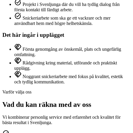
task_alt
Projekt i Svenljunga där du vill ha tydlig dialog från
första kontakt till färdigt arbete.
task_alt
Snickeriarbete som ska ge ett vackrare och mer
användbart hem med högre helhetskänsla.
Det här ingår i upplägget
handshake
Första genomgång av önskemål, plats och ungefärlig
omfattning.
handshake
Rådgivning kring material, utförande och praktiskt
upplägg.
handshake
Noggrant snickeriarbete med fokus på kvalitet, estetik
och tydlig kommunikation.
Varför välja oss
Vad du kan räkna med av oss
Vi kombinerar personlig service med erfarenhet och kvalitet för
bästa resultat i Svenljunga.