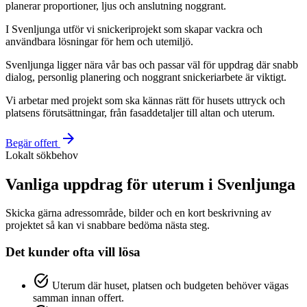
planerar proportioner, ljus och anslutning noggrant.
I Svenljunga utför vi snickeriprojekt som skapar vackra och
användbara lösningar för hem och utemiljö.
Svenljunga ligger nära vår bas och passar väl för uppdrag där snabb
dialog, personlig planering och noggrant snickeriarbete är viktigt.
Vi arbetar med projekt som ska kännas rätt för husets uttryck och
platsens förutsättningar, från fasaddetaljer till altan och uterum.
arrow_forward
Begär offert
Lokalt sökbehov
Vanliga uppdrag för uterum i Svenljunga
Skicka gärna adressområde, bilder och en kort beskrivning av
projektet så kan vi snabbare bedöma nästa steg.
Det kunder ofta vill lösa
task_alt
Uterum där huset, platsen och budgeten behöver vägas
samman innan offert.