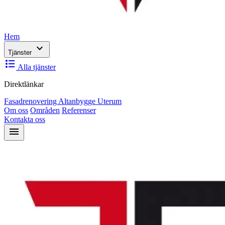
Hem
expand_more
Tjänster
format_list_bulleted
Alla tjänster
Direktlänkar
Fasadrenovering
Altanbygge
Uterum
Om oss
Områden
Referenser
Kontakta oss
menu